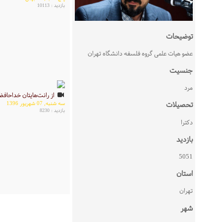
بازدید : 10113
توضیحات
عضو هیات علمی گروه فلسفه دانشگاه تهران
جنسیت
مرد
از رانت‌هایتان خداحافظ
سه شنبه, 07 شهریور 1396
تحصیلات
بازدید : 8230
دکترا
بازدید
5051
استان
تهران
شهر