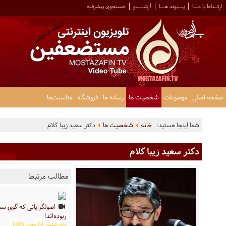
ارتــباط با مـــا
پـــیوند هـــا
آرشــــیو
جستجوی پیشرفته
صفحه اصلی
موضوعات
شخصیت ها
رسانه ها
فروشگاه
مناسبت‌ها
شما اینجا هستید:
خانه
شخصیت ها
دکتر سعید زیبا کلام
دکتر سعید زیبا کلام
مطالب مرتبط
اصولگرایانی که گوی سب
ربوده‌اند!
پنج شنبه, 14 بهمن 1395