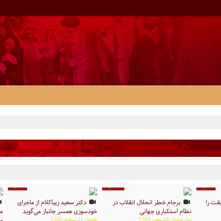
3 دقیقه
90 دقیقه
2 دقیقه
قت را
برجام خطر انحلال انقلاب در
دکتر سعید زیباکلام از ماجرای
نظام استکباری جهانی
خودسوزی همسر جانباز می‌گوید
م
پنج شنبه, 28 بهمن 1395
شنبه, 21 اسفند 1395
مس