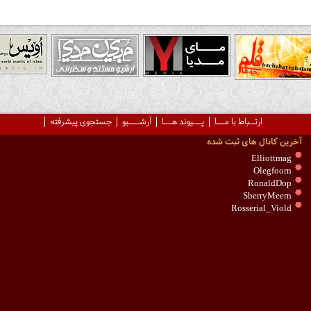
ارتــباط با مـــا
پـــیوند هـــا
آرشــــیو
جستجوی پیشرفته
آخرین کانال های ثبت شده
Elliottmag
Olegfoorn
RonaldDop
SherryMeern
Rosserial_Viold