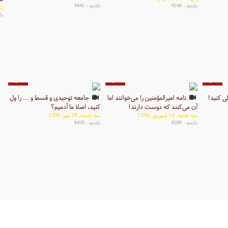
بازدید : 9248
بازدید : 9441
یکشن
باز
2 دقیقه
2 دقیقه
4 دقیقه
ی کنید!
نامه امیرالمؤمنین را می‌خوانند اما
جامعه توحیدی و قسط و ... را ول
آن می‌کنند که دوست دارند!
کنید، اصلا ما آدمیم؟
سه شنبه, 14 شهریور 1396
سه شنبه, 18 مهر 1396
بازدید : 8280
بازدید : 8459