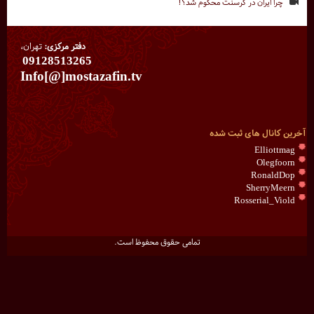
چرا ایران در کرسنت محکوم شد؟!
دفتر مرکزی:
تهران،
09128513265
Info[@]mostazafin.tv
آخرین کانال های ثبت شده
Elliottmag
Olegfoorn
RonaldDop
SherryMeern
Rosserial_Viold
تمامی حقوق محفوظ است.