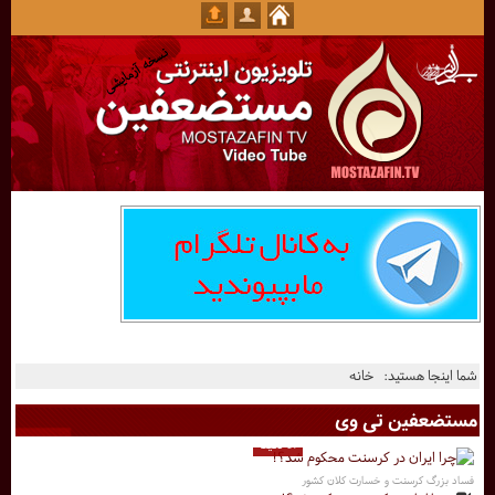
شما اینجا هستید:
خانه
مستضعفین تی وی
17 دقیقه
فساد بزرگ کرسنت و خسارت کلان کشور