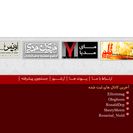
ارتــباط با مـــا
پـــیوند هـــا
آرشــــیو
جستجوی پیشرفته
آخرین کانال های ثبت شده
Elliottmag
Olegfoorn
RonaldDop
SherryMeern
Rosserial_Viold