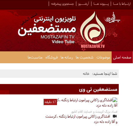
ارتــباط با مـــا
پـــیوند هـــا
آرشــــیو
جستجوی پیشرفته
صفحه اصلی
موضوعات
شخصیت ها
رسانه ها
فروشگاه
مناسبت‌ها
شما اینجا هستید:
خانه
مستضعفین تی وی
17 دقیقه
فساد بزرگ کرسنت و خسارت کلان کشور
افشاگری زاکانی پیرامون ارتباط زنگنه ،کرسنت
و آقا زاده دله دزد