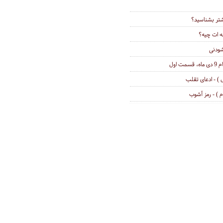
 ات چیه؟
 اول
) - ادعای تقلب
 ) - رمز آشوب