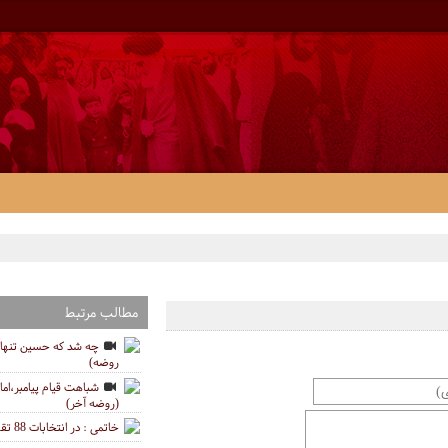
مطالب مرتبط
چه شد که حسین تنها 
روضه)
شباهت قیام پیامبر،ام
(روضه آخر)
خاتمی : در انتخابات 88 تقلب نشد