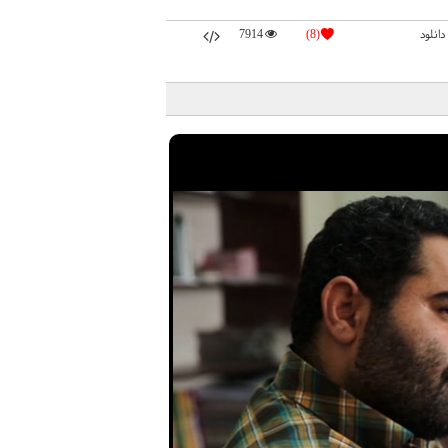
دانلود
(8)
7914