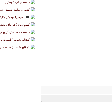
مستند جالب تا رهایی
کشور 1 میلیون شهید را بیشتر بشناسید؟
بسیجی! میدونی وظیفه
کلیپ ویژه 9 دی ماه / نابخشودنی
مستند دهم، شکل گیری قیام 9 دی ماه، قسمت
کودتای مغلوب ( قسمت اول 
کودتای مغلوب ( قسمت دوم