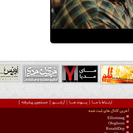
ارتــباط با مـــا
پـــیوند هـــا
آرشــــیو
جستجوی پیشرفته
آخرین کانال های ثبت شده
Elliottmag
Olegfoorn
RonaldDop