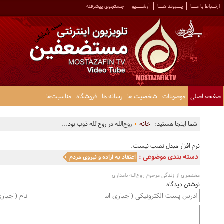
ارتــباط با مـــا
پـــیوند هـــا
آرشــــیو
جستجوی پیشرفته
صفحه اصلی
موضوعات
شخصیت ها
رسانه ها
فروشگاه
مناسبت‌ها
شما اینجا هستید:
خانه
روح‌الله در روح‌الله ذوب بود...
نرم افزار مبدل نصب نیست.
دسته بندی موضوعی :
اعتقاد به اراده و نیروی مردم
مختصری از زندگی مرحوم روح‌الله نامداری
نوشتن دیدگاه