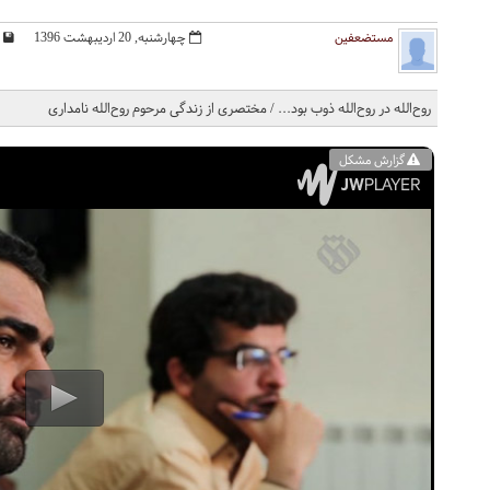
مستضعفین
چهارشنبه, 20 ارديبهشت 1396
روح‌الله در روح‌الله ذوب بود... / مختصری از زندگی مرحوم روح‌الله نامداری
گزارش مشکل