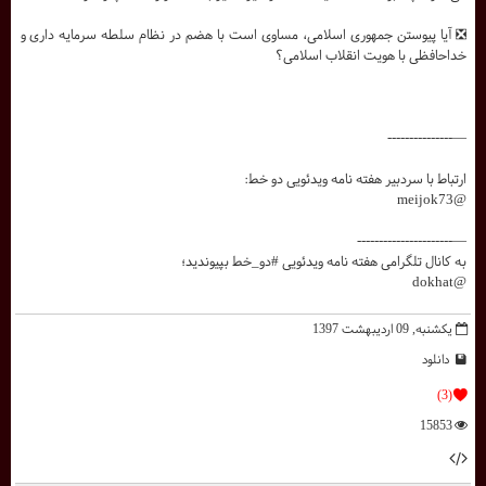
❎ آیا پیوستن جمهوری اسلامی، مساوی است با هضم در نظام سلطه سرمایه داری و
خداحافظی با هویت انقلاب اسلامی؟
—---------------
ارتباط با سردبیر هفته نامه ویدئویی دو خط:
@meijok73
—----------------------
به کانال تلگرامی هفته نامه ویدئویی #دو_خط بپیوندید؛
@dokhat
یکشنبه, 09 ارديبهشت 1397
دانلود
(3)
15853