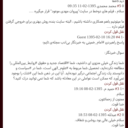
دیدگاه‌ها
0
#5
محمد محمدی
1395-02-11 09:35
سلام ، فیلم های دوخط در سایت"پیروان مهدی موعود" قرار میگیره ....
ما میتونیم باهم همکاری داشته باشیم ، البته سایت بنده روش بهتری برای خروجی گرفتن
فیلم داره ....
نقل قول کردن
Guest
1395-02-10 16:20
#4
-1
پاسخ راهبردی #امام_خمینی به خبرنگار بی‌ادب مجله‌ی تایم؛
سوال خبرنگار:
شما زندگی خيلی منزوی ای داشتيد، شما #اقتصاد جديد و حقوق #روابط_بین‌المللی را
مطالعه نکرده‌اید، تحصيل شما مربوط به #علوم_الهی است، شما در #سياست و
دادوستد يك زندگی اجتماعی درگير نبوده‌ايد. آيا اين در ذهن شما اين #شك را بوجود
نمی‌آورد كه ممكن است عواملی در اين معادله باشد كه شما نمی توانيد درك كنيد؟
نقل قول کردن
+1
#3
حمید م.
1395-02-08 19:16
سلام.
ممنون از زحماتتون.
خدا قوت.
نقل قول کردن
0
#2
عبدلله
1395-02-08 18:53
سلام.خیلی عالی بود.روشن و شفاف.
خدا قوت.