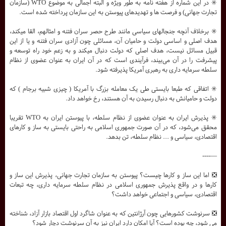
✳️ در این شماره از هفته نامه به طور ویژه و البته اجمالی به موضوع WTO (سازمان
تجارت جهانی) و فرصت ها و تهدیدهای پیوستن به این سازمان پرداخته شده است.
✳️ برخلاف آنچه جنجالهای سیاسی مانند طرح حصر سران فتنه و امثالهم، القا میکند،
هدف اصلی و اساسی دولت و حامیان آن، مسائلی چون آزادی سران فتنه و یا از این
قبیل مسائل نیست، هدف اصلی که دولت دنبال میکند و به زعم خود راه توسعه و
پیشرفت را در آن می‌بیند، فرآیندی است که در آن ایران به عنوان عضوی از نظام
سلطه سرمایه داری به رهبری آمریکا پذیرفته شود.
✳️ اتفاقی که طبعا بایستی طی یک معامله بزرگ با آمریکا ( چیزی شبیه برجام ) که
دولت و حامیانش به دنبال رسیدن به آن هستند، رخ خواهد داد.
✳️ پذیرش ایران به عنوان عضوی از نظام سلطه، با پیوستن ایران به WTO تقریبا
محقق می‌شود، که در آن صورت جمهوری اسلامی به راحتی بایستی به ساز و کارهای
اقتصادی، سیاسی و ... نظام سلطه، تن بدهد.
—----
❎ اما این ساز و کارها چیست؟ پیوستن به سازمان تجارت جهانی، پذیرش این ساز و
کارها و در واقع پذیرش جمهوری اسلامی در نظام سلطه سرمایه داری، چه تبعات
اقتصادی، سیاسی و اجتماعی خواهد داشت؟
❎ سرنوشت کشورهایی چون آرژانتین که به عنوان شاگرد اول اقتصاد بازار آزاد، شناخته
می شود، چه بوده است؟ آیا امکان دارد ایران نیز به آن سرنوشت دچار شود؟