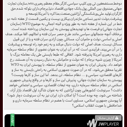
دوخط,مستضعفین تی وی,کلیپ سیاسی,کارگر,مقام معظم رهبری,wto,سازمان تجارت
جهانی,صندوق بین المللی پول,بانک جهادی,اقتصاد دنیا,برجام,دارای بلوکه شده,حق
کارگران,تولید ملی,ورشکستگی آرژانتین,صنعت,مذاکره با آمریکا,توسعه و
پیشرفت,دولت تدبیر,نساجی مازندران,بیکاری بیست و یکمین قسمت از هفته نامه دو
خط در این شماره از هفته نامه به طور ویژه و البته اجمالی به موضوع WTO (سازمان
تجارت جهانی) و فرصت ها و تهدیدهای پیوستن به این سازمان پرداخته شده است.
برخلاف آنچه جنجالهای سیاسی مانند طرح حصر سران فتنه و امثالهم، القا میکند، هدف
اصلی و اساسی دولت و حامیان آن، مسائلی چون آزادی سران فتنه و یا از این قبیل
مسائل نیست، هدف اصلی که دولت دنبال میکند و به زعم خود راه توسعه و پیشرفت
را در آن می‌بیند، فرآیندی است که در آن ایران به عنوان عضوی از نظام سلطه سرمایه
داری به رهبری آمریکا پذیرفته شود. اتفاقی که طبعا بایستی طی یک معامله بزرگ با
آمریکا ( چیزی شبیه برجام ) که دولت و حامیانش به دنبال رسیدن به آن هستند، رخ
خواهد داد. پذیرش ایران به عنوان عضوی از نظام سلطه، با پیوستن ایران به WTO
تقریبا محقق می‌شود، که در آن صورت جمهوری اسلامی به راحتی بایستی به ساز و
کارهای اقتصادی، سیاسی و ... نظام سلطه، تن بدهد. اما این ساز و کارها چیست؟
پیوستن به سازمان تجارت جهانی، پذیرش این ساز و کارها و در واقع پذیرش جمهوری
اسلامی در نظام سلطه سرمایه داری، چه تبعات اقتصادی، سیاسی و اجتماعی خواهد
داشت؟ سرنوشت کشورهایی چون آرژانتین که به عنوان شاگرد اول اقتصاد بازار آزاد،
شناخته می شود، چه بوده است؟ آیا امکان دارد ایران نیز به آن سرنوشت دچار شود؟
آیا پیوستن جمهوری اسلامی، مساوی است با هضم در نظام سلطه سرمایه داری و
خداحافظی با هویت انقلاب اسلامی؟
گزارش مشکل