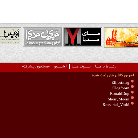
ارتــباط با مـــا
پـــیوند هـــا
آرشــــیو
جستجوی پیشرفته
آخرین کانال های ثبت شده
Elliottmag
Olegfoorn
RonaldDop
SherryMeern
Rosserial_Viold