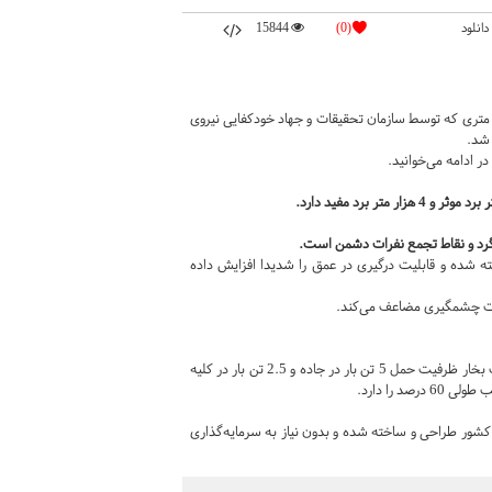
دانلود
(0)
15844
روی تاکتیکی 2.5 تنی 4 در 4 «نینوا» و تفنگ تک تیرانداز 14.5 میلی متری که توسط سازمان تحقیقات و جهاد خودکفایی نیروی
 شد.
ر ادامه می‌خوانید.
الگرد و نقاط تجمع نفرات دشمن است.
خته شده و قابلیت درگیری در عمق را شدیدا افزایش داده
صورت چشمگیری مضاعف می‌کند.
این خودرو با طول 7 متر، عرض 2.5 متر و ارتفاع 2.8 متر و با قدرت موتور 240 اسب بخار ظرفیت حمل 5 تن بار در جاده و 2.5 تن بار در کلیه
ی کشور طراحی و ساخته شده و بدون نیاز به سرمایه‌گذاری