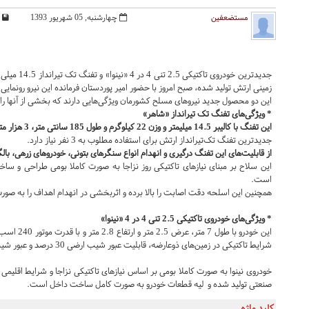
مستضعفین
چهارشنبه, 05 شهریور 1393
جدیدترین خود
زمینی ارتش تولید شده، صبح امروز با حضور امیر پوردستان فرمانده این نیرو رونمایی
این دو محصول جدید نیروهای مسلح کشورمان ویژگی‌هایی دارند که بخشی از آنها را د
* ویژگی‌های تفنگ تک تیرانداز «شاهر»
این تفنگ با کالیبر 14.5 میلیمتر و وزن 22 کیلوگرم و طول 185 سانتی متر، 3 هزار متر برد موثر و 4 هزار متر برد مفید دارد.
جدیدترین تفنگ تک‌تیرانداز ارتش برای استفاده مطلوب به 3 نفر نیاز دارد.
از قابلیت‌های این تفنگ درگیری و انهدام انواع سنگرهای بتونی، خودروهای زرهی، ب
این سلاح بر مبنای نیازهای تاکتیکی روز نزاجا به صورت کاملا بومی طراحی و سا
است.
همچنین این اسلحه دقت اصابت را بالا برده و اثربخشی در انهدام اهداف را به 
* ویژگی‌های خودروی تاکتیکی 2.5 تنی 4 در 4 «نینوا»
شرایط تاکتیکی در زمین‌های ذوعارضه، قابلیت عبور شیب ارضی 30 درصد و عبور شیب طولی 60 درصد را دارد.
خودروی نینوا به صورت کاملا بومی بر اساس نیازهای تاکتیکی نزاجا و شرایط اقلیم
صنعتی تولید شده و لیه قطعات خودرو به صورت کامل ساخت داخل است.
کلید واژه