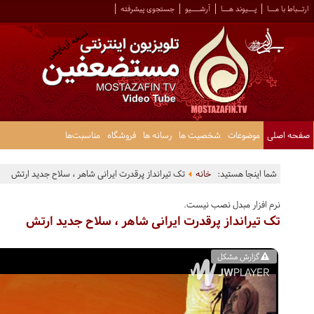
ارتــباط با مـــا
پـــیوند هـــا
آرشــــیو
جستجوی پیشرفته
صفحه اصلی
موضوعات
شخصیت ها
رسانه ها
فروشگاه
مناسبت‌ها
شما اینجا هستید:
خانه
تک تیرانداز پرقدرت ایرانی شاهر ، سلاح جدید ارتش
نرم افزار مبدل نصب نیست.
تک تیرانداز پرقدرت ایرانی شاهر ، سلاح جدید ارتش
گزارش مشکل