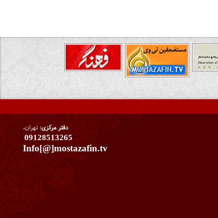
دفتر مرکزی:
تهران،
09128513265
Info[@]mostazafin.tv