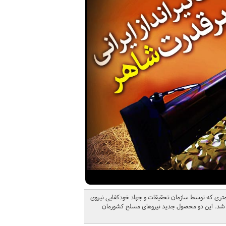
وی تاکتیکی 2.5 تنی 4 در 4 «نینوا» و تفنگ تک تیرانداز 14.5 میلی متری که توسط سازمان تحقیقات و جهاد خودکفایی نیروی
ایی شد. این دو محصول جدید نیروهای مسلح کشورمان