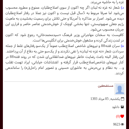
غزه را به حاشیه می‌برند.
د)
شعار نه غزه نه لبنان اگر چه اکنون از سوی اصلاح‌طلبان، ممنوع و مطرود محسوب
می‌شود اما صرفا مربوط به 5سال قبل نیست و اکنون نیز عملا در رفتار اصلاح‌طلبان
دیده می‌شود. اصرار بر مذاکره با آمریکا و حتی تلاش برای رسمیت بخشیدن به ماهیت
رژیم جعلی صهیونیستی، تنها بخشی کوچک از خوش‌خدمتی عناصر حاضر و فراری این
جریان محسوب می‌شود.
کافیست به سخنان مهاجرانی وزیر فرهنگ «سیدمحمدخاتی» رجوع شود که اکنون
در لندن زندگی کرده و مشغول خوش‌خدمتی برای انگلیسی‌ها است.
ه)
سران فتنه88 و نیروهای شاخص اصلاح‌طلب عموماً از یک‌سو رفتارهای غلط از جمله
سردادن شعار «نه غزه نه لبنان» را نفی نکردند و از یک‌سو حتی به دفاع از آن پرداختند.
این رفتار البته باعث رضایت خاطر نیروهای ضدانقلابی‌ای شدن که در روند فتنه88 در
کنار نیروهای شاخص‌اصلاح‌طلب قرار گرفته و اغتشاشات خیابانی، ایراد تهمت تقلب
و... به نظام و بی‌حرمتی به عاشورای حسینی و تصویر امام راحل(ره) را ساماندهی
کردند.
مستضعفین
یکشنبه, 05 مرداد 1393
دانلود
(0)
9623