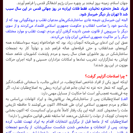
جهان اسلام، زمینه بروز لبخند بر چهره سران رژیم اشغالگر قدس را فراهم آورند.
فریاد شعار «نه‌غزه نه‌لبنان، فقط فلات ایران» در روز جهانی قدس در این سال سبب
شد تا تهران بار دیگر خبرساز شود.
البته این خبرسازی نتیجه عادی ساختارشکنی‌های مدعیان تقلب و دروغگویانی بود که از
یک‌سو خود را صاحب انقلاب و حکومت جمهوری اسلامی قلمداد می‌کردند و از سوی
دیگر با سرپیچی از قانون، ضمن نادیده گرفتن آرای مردم، تهمت تقلب و موارد مختلف
دیگر را بر حاکیت جمهوری اسلامی ایران وارد می‌کردند.
عمق این این ادعای بی‌شرمانه آنچنان زیاد بود که خواه‌ناخواه زمینه سوءاستفاده همه
گروه‌های ضدانقلاب و حتی فرقه‌های ضاله فراهم شد و نهایتاً کار به تجمعات
ساختارشکن در روز عاشورای همان سال رسید و مردم پایتخت کشورمان شاهد حمله
اوباش به نمازگزاران، تخریب نمادها و امکانات عزاداران حسینی و البته اجرای حرکات
موزون در این روز شدند!
* چرا اصلاحات آلزایمر گرفت؟
اینکه امروز یکی از افراد شاخص اصلاح‌طلب، در ادعایی جالب، با سخنانی شگفت‌انگیز
می‌گوید که شعار «نه غزه نه لبنان جانم فدای ایران» ربطی به اصلاح‌طلبان ندارد، اگر
چه فی‌نفسه تعجب‌آور است اما حکایت از مسایل مهمی دارد:
الف)
اصلاح‌طلبلان پس از ساختارشکنی‌ها، بی‌قانونی‌ها، و ایراد اتهامات بی‌اساس به
نظام و مردم جمهوری اسلامی ایران طی فتنه88، اکنون می‌کوشند تا حافظه تاریخی
ملت را مخدوش کنند. البته این یک رفتار کاملاً عادی برای کسانیست که اکنون بخشی
نه‌چندان کوچک از دولت را تشکیل می‌دهند اما سابقه نقض قوانین حکومتی را دارند!
اصلاح‌طلبان که از ماه‌ها قبل از برگزاری انتخابات اقدام به ایراد تهمت تقلب کرده
بودند، پس از انتخابات و مشخص شدن شکست سنگین‌شان، از یک‌سو تجمعات
غیرقانونی را سامان دادند و از سوی دیگر ضمن همراهی با خط تبلیغی رسانه‌های بیگانه