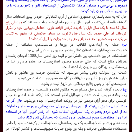
(همچون بی‌بی‌سی و صدای آمریکا) کلکسیونی از تهمت‌های ناروا و ناجوانمردانه را به
جمهوری اسلامی یاران وارد کردند.
حال که به مدد پاسداری جمهوری اسلامی از آرای انتخاباتی، خود را پیروز انتخابات سال
گذشته قلمداد می‌کنند، با این سوال از سوی حامیان خود مواجه هستند که
چرا طی پنج
سال گذشته تا یک سال قبل با نادیده گرفتن قواعد بازی، ادعاهای دروغین خود را تکرار
کرده‌اند اما طی حدود یک سال قبل تاکون، در همان حکومتی که متهم به تقلب
می‌کردند، پست‌های مختلف دولتی حتی در حد وزارت را قبول کرده‌اند؟
ب)
حمله به آرمان‌های انقلاب در روزها و مناسبت‌های مختلف از جمله
خدمات اصلاح‌طلبان به دشمنان نظام مقدس جمهوری اسلامی ایران بود.
اغتشاشات در روز دانشجو، روز دانش‌آموز و البته روز قدس سال1388 آنچنان زشت و
غیرقابل دفاع است که حتی حامیان محدود اصلاح‌طلبان در میان مردم را نیز به
پرسشگری از بزرگان این جریان واداشته است.
شدت این سوالات وقتی بیشتر می‌شود که شکستن حرمت روز عاشورا و تلاش
برای اغتشاش در روز 22بهمن سال88، در کارنامه همین جماعت ثبت می‌شود و
حمایت‌های آنها از چنین وقایع دردناکی، در تاریخ ثبت می‌شود.
ج)
نادیده گرفته شدن حق مسلم مردم مظلوم لبنان و فلسطین از سوی اصلاح‌طلبان
یک واقعه تاریخی ثبت شده و غیرقابل انکار است؛ کما اینکه طرح ادعای تقلب و
کوشش برای محو آرای مردمی نیز در پرونده اصلاح‌طلبان دیده می‌شود.
حال اگر چه
حاشا کردن حقایق می‌تواند از سوی حامیان جریان اصلاح‌طلبی برای محو این خاطرات
بد از ذهن مردم به‌عنوان یک استراتژی انتخاب شود، اما رفتار کنونی آنها در استفاده
ابزاری از مظلومیت مردم فلسطین، امری نیست که به‌سادگی قابل انکار باشد.
رسانه‌های پرشمار اصلاح‌طلب، یک روز رسانه‌های اصلاح‌طلب می‌کوشند تا خود را حامی
مسلمانان فلسطینی جابزنند و یک روز وقوع جنایات صهیونیست‌ها و کشتار کودکان در