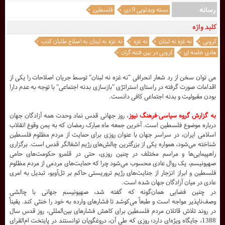
رسانه
بسته ویدئویی 9 دی
فلسطین
کلید واژه
کروبی
نه غزه نه لبنان
نه غزه
نه غزه نه لبنان به اصلاح طلبان کذب
هادی خامنه ای
کروبی در بین فتنه گران
می توان سخن از رد شعار انحرافی "نه غزه نه لبنان" توسط جریان اصلاحات را یکی از
اقدامات صورت گرفته در راستای استراتژی "بازسازی بدنه اجتماعی" با توجه به عدم دارا
بودن مقبولیت و بدنه اجتماعی کافی دانست.
به گزارش گروه سیاسی-
فرهنگ نیوز
، روز جهانی قدس نماد وحدت همه آزادگان جهان
درباره موضوع فلسطین است.
آخرین جمعه ماه مبارک رمضان که به یمن وقوع انقلاب
اسلامی ایران، در سراسر جهان با عنوان روزی برای حمایت از مردم مظلوم فلسطین
شناخته می‌شود، همواره یکی از بزرگترین چالش‌های رژیم اشغالگر قدس است. برگزاری
راهپیمایی‌ها و مراسم مختلف در چنین روزی، حتی در قلمرو حکومت‌های حامی
صهیونیسم، یک روال عادی محسوب می‌شود چرا که حمایت‌های مردمی از مردم مظلوم
فلسطین و ابراز انزجار از جنایت‌های رژیم تروریستی حاکم بر تل‌آویو، تبدیل به امری
عادی در میان آزادگان جهان شده است.
در چنین فضایی همان‌گونه که گفته شد، صهیونیسم جهانی با چالشی
وصف‌ناپذیر مواجه است و طبعاً می‌کوشد تا فشارهای وارده به خود را خنثی کند. یقیناً
در روند تلاش قاتلان مردم فلسطین برای کاهش فشارهای بین‌المللی، روز قدس سال
1388، جایگاه ویژه‌ای دارد؛ روزی که طی آن، دروغگویان توانستند در پایتخت ام‌القرای