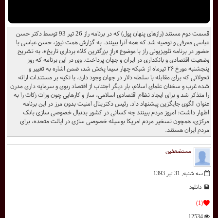
قسمت دوم مستند (رازهای پنهان پول) که در برنامه راز 26 تیر 93 توسط دکتر حسن
عباسی معرفی و توصیه شد که همه آنرا ببینند. به گزارش همت نیوز، حسن عباسی با
حضور در برنامه تلویزیونی راز با موضوع «رازِ بزرگترین کلاه برداری تاریخ»، به تشریح
وضعیت اقتصادی و بانکداری در ایران و جهان پرداخت. وی در این برنامه که روز
پنجشنبه مورخ ۲۶ تیرماه از شبکه چهار سیما پخش شد، ضمن اشاره به تغییر و
تحولاتی که برای مقابله با سلطه دلار در جهان وجود دارد، با تکیه بر مستندات ارائه
شده غرب و سخنان علمای اسلام، بار دیگر اجتناب از اقتصاد ربوی و سرمایه داری مدرن
را متذکر شد و برای ایجاد نظام اقتصادی اسلامی، ساز و کارهایی چون وزات زکات را به
عنوان الگوی جایگزین پیشنهاد داد. رئیس دکترینال امنیت بدون مرز در این برنامه
اظهار داشت: امروز مردم ببینند چه کسانی در کشور بدنبال خصوصی سازی بانک
مرکزی، همچون تسخیر مردم امریکا بوسیله خصوصی سازی در ایالت متحده، برای
مردم ایران هستند.
مستضعفین
سه شنبه, 31 تیر 1393
دانلود
(1)
12534