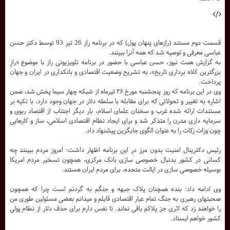
قسمت دوم مستند (رازهای پنهان پول) که در برنامه راز 26 تیر 93 توسط دکتر حسن
عباسی معرفی و توصیه شد که همه آنرا ببینند.
به گزارش همت نیوز، حسن عباسی با حضور در برنامه تلویزیونی راز با موضوع «رازِ
بزرگترین کلاه برداری تاریخ»، به تشریح وضعیت اقتصادی و بانکداری در ایران و جهان
پرداخت.
وی در این برنامه که روز پنجشنبه مورخ ۲۶ تیرماه از شبکه چهار سیما پخش شد، ضمن
اشاره به تغییر و تحولاتی که برای مقابله با سلطه دلار در جهان وجود دارد، با تکیه بر
مستندات ارائه شده غرب و سخنان علمای اسلام، بار دیگر اجتناب از اقتصاد ربوی و
سرمایه داری مدرن را متذکر شد و برای ایجاد نظام اقتصادی اسلامی، ساز و کارهایی
چون وزات زکات را به عنوان الگوی جایگزین پیشنهاد داد.
رئیس دکترینال امنیت بدون مرز در این برنامه اظهار داشت: امروز مردم ببینند چه
کسانی در کشور بدنبال خصوصی سازی بانک مرکزی، همچون تسخیر مردم امریکا
بوسیله خصوصی سازی در ایالت متحده، برای مردم ایران هستند.
وی ادامه داد: بنده همچنان پلاک جبهه و جنگم به گردنم است چرا که همچون
صحبتهای رهبری به جنگ تمام عیار اقتصادی قایلم و میدانم بعضی مسئولین طوری من
را خواهند زد که اثری جز پلاکم باقی نماند. تا نفس دارم برای حذف دلار از نظام پولی
کشور خواهم ایستاد.