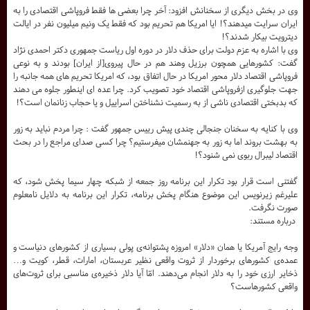
وی در بخش دیگری از سخنانش افزود: آخر چرا بعضی ها فقط فروپاشی اقتصادی را به
ایران سرایت میدهند؟! ایا امریکا هم تحریم بود که فقط یک ونیم میلیون نفر در ایالت
دیترویت بیکار شدند؟!
وی با اشاره به عزم دولت برای حذف دلار در دوره اول ریاست جمهوری دکتر احمدی نژاد
گفت: کشورهایی همچون برزیل وهند هم در حال پیروی[از ایران] بودند و به نوعی
فروپاشی اقتصاد دلار محور امریکا در حال اتفاق بود، که امریکا تحریم های همه جانبه را
جهت جلوگیری ازفروپاشی اقتصاد خود تصویب کرد. چرا عده ای اینطور جلوه می دهند
که بدبختی اقتصادی ناشی از به رسمیت نشناختن اسراییل و یا حجاب زنانمان است؟!
وی با کنایه به سخنان جنجالی چندی پیش رییس جمهور گفت : چرا مردم نباید به زور
به بهشت بروند اما به زور به جهنمشان میفرستیم؟ چرا کسی صدای مراجع را در بحث
اقتصاد لیبرال ربوی نمی شنود؟!
گفتنی است قرار بود تکرار این برنامه روز جمعه از شبکه چهار سیما پخش شود، که
علیرغم زیرنویس این موضوع هنگام پخش برنامه، تکرار این برنامه به دلایل نامعلوم
صورت نگرفت.
درباره مستند:
وجه رایج آمریکا یا همان «دلار» امروزه پشتوانه‌ی پولی بسیاری از کشورهای دنیاست و
عمده‌ی کشورهای برخوردار از ثروت‌ واقعی نظیر عربستان، امارات، قطر، کویت و…
ذخایر ارزی خود را به دلار انجام می‌دهند. امّا آیا دلار ذخیره‌ی مناسبی برای ثروت‌های
واقعی کشورهاست؟