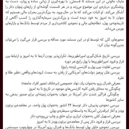
مایک مالونی در این مستند ۵ قسمتی، با بهره‌گیری از زبانی ساده و روان، دست به
روشنگری درباره‌ی این موضوع می‌زند و در هر قسمت گوشه‌ای از رازهای پنهان دلار را
آشکار می‌کند. او اثبات می‌کند که ما در حال ورود به بزرگ‌ترین بحران مالی‌ هستیم که
جهان تا به امروز به خود دیده است و بزرگ‌ترین سرمایه‌گذاری را کسب آگاهی از
تاریخچه‌ی پول، نظام‌های مالی و نحوه‌ی کلاه‌برداری از مردم توسط بانک‌ها و بازار‌های
بورس می‌داند.
محورهای کلی که توسط او در این مستند مورد مداقه و بررسی قرار می‌گیرد را می‌توان
بدین‌گونه بیان کرد:
بررسی تاریخ شکل‌گیری امپراطوری‌ها، تکرارپذیر بودن آن‌ها تا به امروز و ارتباط بین
فراز و فرود امپراطوری‌ها با پول رایج هر دوره
بررسی تفاوت بین پول و کارنسی (وجه رایج)
بررسی علل پرهیز دولت‌های آمریکایی از رفتن به سمت ثروت‌های واقعی نظیر طلا و
نقره
معرفی فدرال رزرو به‌عنوان یک نهاد خصوصی (برخلاف تصور افراد جامعه)
چگونگی به محاق رفتن کلیه کارنسی‌های موجود در تاریخ تا به امروز
چگونگی فراگیر شدن دلار آمریکا در جهان به‌عنوان زمینه‌ای برای صدور بدهی به
سایر کشورها
بررسی نحوه‌ی پذیرش دلار توسط ۴۴ کشور به‌عنوان پول واحد، در معاهده‌ی برتون
وودز و آغاز ابرقدرتی آمریکا به‌ واسطه‌ی سیطره‌ی پولی
معرفی تسهیل کمّی به‌عنوان ابزاری برای خلق و چاپ بی‌رویه‌ی دلار
بررسی فراز و فرود دلار پس از معاهده‌ی برتون وودز تا به امروز
بررسی نحوه‌ی خلق پول توسط بانک‌ها و فدرال رزرو آمریکا در چهارچوب سیستمی