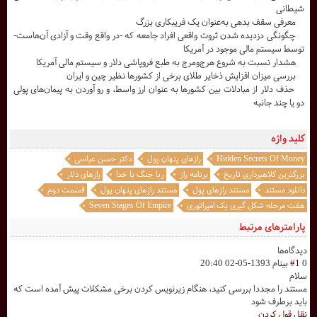
شیطانی
معرفی سقف بدهی به‌عنوان یک فریبکاری بزرگ
چگونگی دزدیده شدن ثروت واقعی افراد جامعه که -در واقع وقت و آزادی آن‌هاست-
توسط سیستم مالی موجود در آمریکا
هشدار نسبت به شروع هرج‌ومرج به طبع فروپاشی دلار و سیستم مالی آمریکا
بررسی میزان افزایش ذخایر طلای برخی از کشورها نظیر چین و ایران
حذف دلار از مبادلات بین کشورها به عنوان ارز واسط، و رو آوردن به پیمان‌های پولی
دو یا چند جانبه
کلید واژه
Hidden Secrets Of Money
رازهای پنهان پول
دکتر حسن عباسی
بزرگترین کلاهبرداری تاریخ
برنامه راز
ربا جنگ با خدا
رازهای دلار
دانلود مستند
مستند رازهای پول
مستند رازهای پنهان پول
قسمت دوم
هفت مرحله شکل گیری یک امپراتوری
Seven Stages Of Empire
پارامترهای مرتبط
دیدگاه‌ها
0
#1
بینام
1393-05-02 20:40
سلام
مستند را مجددا بررسی کنید، هنگام زیرنویس کردن برخی مشکلات پیش آمده است که
باید برطرف شود
نقل قول کردن