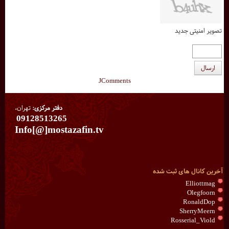
تصویر امنیتی جدید
ارسال
JComments
دفتر مرکزی:
تهران،
09128513265
Info[@]mostazafin.tv
آخرین کانال های ثبت شده
Elliottmag
Olegfoorn
RonaldDop
SherryMeern
Rosserial_Viold