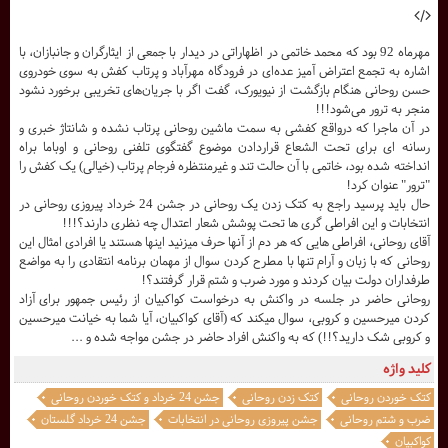
مهرماه 92 بود که محمد خاتمی در اظهاراتی در دیدار با جمعی از ایثارگران و جانبازان، با
اشاره به تجمع اعتراض آمیز عده‌ای در فرودگاه مهرآباد و پرتاب کفش به سوی خودروی
حسن روحانی هنگام بازگشت از نیویورک، گفت اگر با جریان‌های تخریبی برخورد نشود
منجر به ترور می‌شود!!!
در آن ماجرا که درواقع کفشی به سمت ماشین روحانی پرتاب نشده و شانتاژ خبری و
رسانه ای برای تحت الشعاع قراردادن موضوع گفتگوی تلفنی روحانی و اوباما براه
انداخته شده بود، خاتمی با آن حالت تند و غیرمنتظره فرجام پرتاب (خیالی) یک کفش را
"ترور" عنوان کرد!
حال باید پرسید راجع به کتک زدن یک روحانی در جشن 24 خرداد پیروزی روحانی در
انتخابات و این افراطی گری ها تحت پوشش شعار اعتدال چه نظری دارند؟!!!
آقای روحانی، افراطی هایی که هر دم از آنها حرف میزنید اینها هستند یا افرادی امثال این
روحانی که با زبان و آرام تنها با مطرح کردن سوال از مهمان برنامه انتقادی را به مواضع
طرفداران دولت بیان کردند و مورد ضرب و شتم قرار گرفتند؟!
روحانی حاضر در جلسه در واکنش به درخواست کواکبیان از رئیس جمهور برای آزاد
کردن میرحسین و کروبی، سوال میکند که (آقای کواکبیان، آیا شما به خیانت میرحسین
و کروبی شک دارید؟!!) که به واکنش افراد حاضر در جشن مواجه شده و ...
کلید واژه
کتک خوردن روحانی
کتک زدن روحانی
جشن 24 خرداد و کتک خوردن روحانی
ضرب و شتم روحانی
جشن پیروزی روحانی در انتخابات
جشن 24 خرداد گلستان
کواکبیان