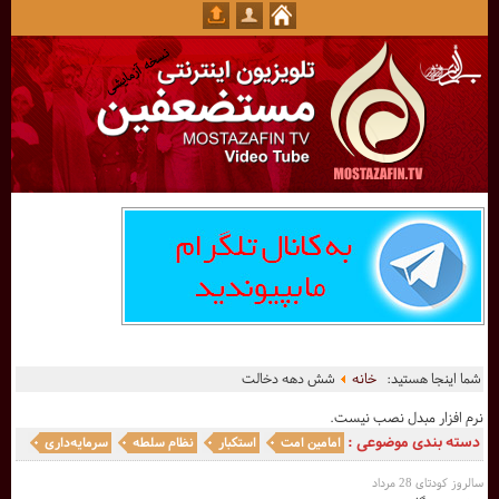
شما اینجا هستید:
خانه
شش دهه دخالت
نرم افزار مبدل نصب نیست.
دسته بندی موضوعی :
امامین امت
استکبار
نظام سلطه
سرمایه‌داری
سالروز کودتای 28 مرداد