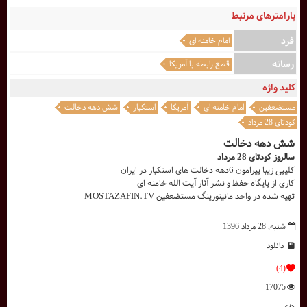
پارامترهای مرتبط
فرد
امام خامنه ای
رسانه
قطع رابطه با آمریکا
کلید واژه
مستضعفین
امام خامنه ای
آمریکا
استکبار
شش دهه دخالت
کودتای 28 مرداد
شش دهه دخالت
سالروز کودتای 28 مرداد
کلیپی زیبا پیرامون 6دهه دخالت های استکبار در ایران
کاری از پایگاه حفظ و نشر آثار آیت الله خامنه ای
تهيه شده در واحد مانيتورينگ مستضعفين MOSTAZAFIN.TV
شنبه, 28 مرداد 1396
دانلود
(4)
17075