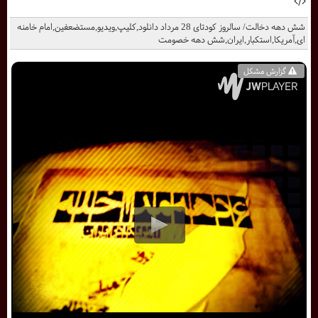
شش دهه دخالت/ سالروز کودتای 28 مرداد دانلود,کلیپ,ویدیو,مستضعفین,امام خامنه
ای,آمریکا,استکبار,ایران,شش دهه خصومت
گزارش مشکل