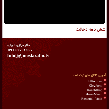
شش دهه دخالت
دفتر مرکزی:
تهران،
09128513265
Info[@]mostazafin.tv
آخرین کانال های ثبت شده
Elliottmag
Olegfoorn
RonaldDop
SherryMeern
Rosserial_Viold