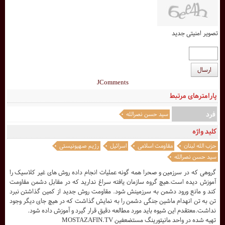
تصویر امنیتی جدید
ارسال
JComments
پارامترهای مرتبط
فرد
سید حسن نصرالله
کلید واژه
حزب الله لبنان
مقاومت اسلامی
اسرائیل
رژیم صهیونیستی
سید حسن نصرالله
گروهی که در سرزمین و صحرا همه گونه عملیات انجام داده روش های غیر کلاسیک را
آموزش دیده است.هیچ گروه سازمان یافته سراغ ندارید که در مقابل دشمن مقاومت
کند و مانع ورود دشمن به سرزمینش شود. مقاومت روش جدید از کمین گذاشتن نبرد
تن به تن انهدام ماشین جنگی دشمن را به نمایش گذاشت که در هیچ جای دیگر وجود
نداشت.معتقدم این شیوه باید مورد مطالعه دقیق قرار گیرد و آموزش داده شود.
تهيه شده در واحد مانيتورينگ مستضعفين MOSTAZAFIN.TV