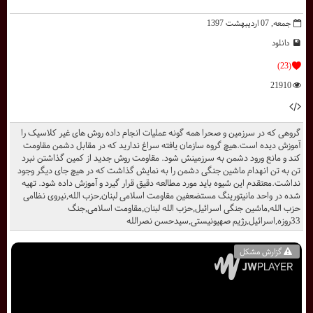
جمعه, 07 ارديبهشت 1397
دانلود
(23)
21910
گروهی که در سرزمین و صحرا همه گونه عملیات انجام داده روش های غیر کلاسیک را
آموزش دیده است.هیچ گروه سازمان یافته سراغ ندارید که در مقابل دشمن مقاومت
کند و مانع ورود دشمن به سرزمینش شود. مقاومت روش جدید از کمین گذاشتن نبرد
تن به تن انهدام ماشین جنگی دشمن را به نمایش گذاشت که در هیچ جای دیگر وجود
نداشت.معتقدم این شیوه باید مورد مطالعه دقیق قرار گیرد و آموزش داده شود. تهيه
شده در واحد مانيتورينگ مستضعفين مقاومت اسلامی لبنان,حزب الله,نیروی نظامی
حزب الله,ماشین جنگی اسرائیل,حزب الله لبنان,مقاومت اسلامی,جنگ
33روزه,اسرائیل,رژیم صهیونیستی,سیدحسن نصرالله
گزارش مشکل