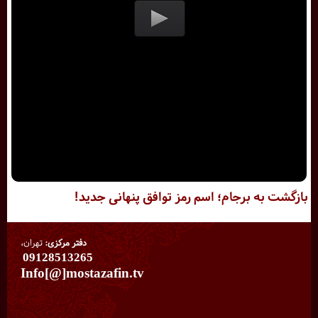
بازگشت به برجام؛ اسم رمز توافق پنهانی جدید!
دفتر مرکزی:
تهران،
09128513265
Info[@]mostazafin.tv