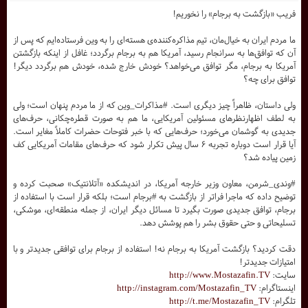
فریب «بازگشت به برجام» را نخوریم!
ما مردم ایران به خیال‌مان، تیم مذاکره‌کننده‌ی هسته‌ای را به وین فرستاده‌ایم که پس از
آن که توافق‌ها به سرانجام رسید، آمریکا هم به برجام برگردد؛ غافل از اینکه بازگشتن
آمریکا به برجام، مگر توافق می‌خواهد؟ خودش خارج شده، خودش هم برگردد دیگر!
توافق برای چه؟
ولی داستان، ظاهراً چیز دیگری است. #مذاکرات_وین که از ما مردم پنهان است؛ ولی
به لطف اظهارنظرهای مسئولین آمریکایی، ما هم به صورت قطره‌چکانی، حرف‌های
جدیدی به گوشمان می‌خورد؛ حرف‌هایی که با خبر فتوحات حضرات کاملاً مغایر است.
آیا قرار است دوباره تجربه ۶ سال پیش تکرار شود که حرف‌های مقامات آمریکایی کف
زمین پیاده شد؟
#وندی_شرمن، معاون وزیر خارجه آمریکا، در اندیشکده «آتلانتیک» صحبت کرده و
توضیح داده که ماجرا فراتر از بازگشت به #برجام است؛ بلکه قرار است با استفاده از
برجام، توافق جدیدی صورت بگیرد تا مسائل دیگر ایران، از جمله منطقه‌ای، موشکی،
تسلیحاتی و حتی حقوق بشر را هم پوشش دهد.
دقت کردید؟ بازگشت آمریکا به برجام نه! استفاده از برجام برای توافقی جدیدتر و با
امتیازات جدیدتر!
سایت:
http://www.Mostazafin.TV
اینستاگرام:
http://instagram.com/Mostazafin_TV
تلگرام:
http://t.me/Mostazafin_TV