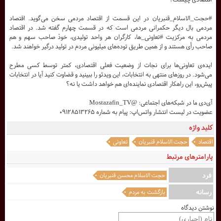
#حجت_الاسلام_قنبریان در این قسمت از اقتصاد مردمی سخن می‌گوید. اقتصاد
مردمی بال دیگر حکمرانی مردمی است که در قسمت چهارم گفته شد. در اقتصاد
مردمی به مرکزیت #تعاونی_ها، کارگران هر واحد تولیدی، خودْ صاحب سهم و هم
صاحب رأی هستند و از همین طریق توده‌های میلیونی مردم در تولید درگیر خواهند شد.
ایده‌ی تعاونی‌ها برای نجات از وضعیت فعلی اقتصادی، کمتر توسط کسی مطرح
می‌شود. در روزهای منتهی به انتخابات، این ویدئو را ببینید و قضاوت کنید آیا در انتخابات
پیش‌رو، این راهکار اقتصادی نماینده‌ای هم خواهد داشت یا نه؟
آی‌دی ما در شبکه‌های اجتماعی: @Mostazafin_TV
عضویت در لیست انتشار واتس‌اپ: پیام به شماره ۰۹۱۲۸۵۱۳۲۶۵
کلید واژه
اقتصاد
حجت الاسلام قنبریان
تعاونی
پارامترهای مرتبط
فرد
حجت الاسلام محسن قنبریان
رسانه
بازگشت به مردم
نوشتن دیدگاه