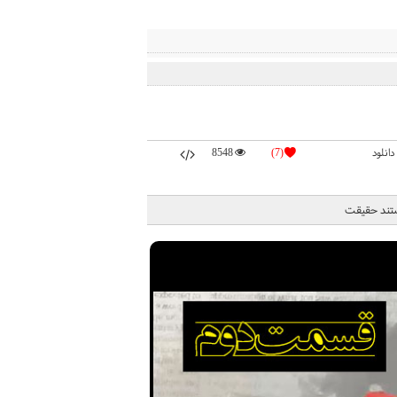
دانلود
(7)
8548
ستند حقیقت