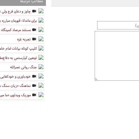
مطالب مرتبط
چاوز و دعای فرج ولی 
برای ماندلا؛ قهرمان مبارزه ب
مستند مرصاد کمینگاه
تجربه غزه
کلیپ کوتاه بیانات امام خام
توهین کیارستمی به دفاع‌مق
جنگ روانی نصرالله
خودباوری و خودکفایی د
نماهنگ «زبان سنگ ها»
موزیک ویدئوی «ما میر