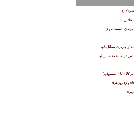
عصر(عج)
ا نژاد پرستی
 شیطان، قسمت دوم
نه ای پیرامون مسائل غزه
دس در حمله به حاتمی‌کیا
ر کلام امام خمینی‌(ره)
 ویژه روز عرفه
ویم»