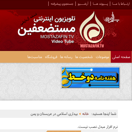
ارتــباط با مـــا
پـــیوند هـــا
آرشــــیو
جستجوی پیشرفته
صفحه اصلی
موضوعات
شخصیت ها
رسانه ها
فروشگاه
مناسبت‌ها
شما اینجا هستید:
خانه
بیداری اسلامی در عربستان و یمن
نرم افزار مبدل نصب نیست.