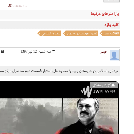
JComments
پارامترهای مرتبط
کلید واژه
انقلاب یمن
تجاوز عربستان به یمن
بیداری اسلامی
حیدر
سه شنبه, 12 تیر 1397
بیداری اسلامی در عربستان و یمن/ صخره های استوار قسمت دوم محصول مرکز م
گزارش مشکل