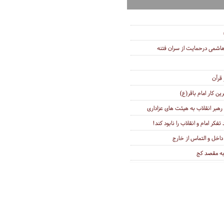
اشمی درحمایت از سران فتنه
 قرآن
ین کار امام باقر(ع)
هبر انقلاب به هیئت های عزاداری
کر امام و انقلاب را نابود کند!
 داخل و التماس از خارج
 به مقصد کج