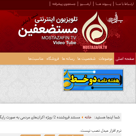
ارتــباط با مـــا
پـــیوند هـــا
آرشــــیو
جستجوی پیشرفته
صفحه اصلی
موضوعات
شخصیت ها
رسانه ها
فروشگاه
مناسبت‌ها
شما اینجا هستید:
خانه
مستند فروشنده 2/ ویژه اکران‌های مردمی به صورت رایگان
نرم افزار مبدل نصب نیست.