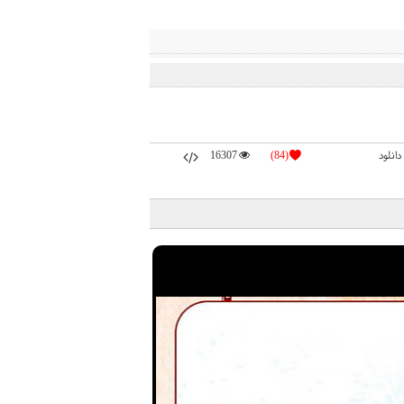
دانلود
(84)
16307