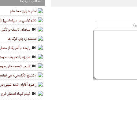
مطالب مرتبط
امام منهای خط امام
تکنوکراسی در دیپلماسی(1)
سخنان تاسف برانگیز ه
مستند رد پای گرگ ها
رابطه با آمریکا از منظر
مبارزه با تحریف؛ مهمتر
کلیپ توصیه های مهم ر
«تشیع انگلیسی» می‌خواهد تف
راهبرد آقایان شده تنبلی در
فیلم کوتاه انتظار فرج