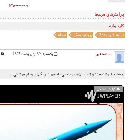
JComments
پارامترهای مرتبط
کلید واژه
مستند فروشنده 2
برجام موشکی
برجام
مستضعفین
یکشنبه, 30 ارديبهشت 1397
مستند فروشنده 2/ ویژه اکران‌های مردمی به صورت رایگان/ برجام موشکی...
گزارش مشکل