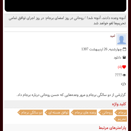
آنچه وعده دادند، آنچه شد! / روحانی در روز امضای برجام: در روز اجرای توافق تمامی
تحریم‌ها لغو خواهد شد
امید
چهارشنبه, 26 ارديبهشت 1397
دانلود
(4)
7777
گزارشی از دو سالگی برجام و مرور وعده‌هایی که حسن روحانی درباره برجام داد.
کلید واژه
برجام
روحانی
وعده های برجام
توافق هسته ای
دو سالگی برجام
تحریم
پارامترهای مرتبط