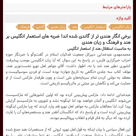
پارامترهای مرتبط
کلید واژه
زبان انگلیسی
استعمار انگلیس
هند
زبان هندی
گاندی
فرهنگ
برخی انگار هندی تر از گاندی شده اند! ضربه های استعمار انگلیس بر
هند و فرهنگ و زبان هندی
به مناسبت استقلال هند از استعمار انگلیس
محمدمهدی عبدخدایی دبیرکل جمعیت فدائیان اسلام در گفت‌وگو با خبرنگار حوزه
احزاب خبرگزاری فارس، در پاسخ به این سوال که آیا زبان انگلیسی موجب پیشرفت
کشوری نظیر هند شد یا نه، اظهار داشت: آقای جواهر لعل نهرو نخست‌وزیر هند،
مولف کتاب سه جلدی «نگاهی به تاریخ جهان» بوده است، او فردی سوسیالیست و
معتقد به دولتی کردن تمام سرمایه‌های ملی است و چون طرفدار مارکس است از او
حمایت می‌کند و نگاهش نیز مبتنی بر ماتریالیسم تاریخی است.
عبدخدایی ادامه داد: مارکس پیش‌بینی کرده بود که اولین کشورهایی که مارکسیست
می‌شوند انگلیس و آلمان خواهند بود اما اینگونه نشد و شوروی به مارکسیسم گرایش
پیدا کرد، لذا مخالفان مارکس به جواهر لعل نهرو نقد وارد کردند که چرا مارکس اینگونه
پیش‌بینی کرده است و او پاسخ داد که انگلستان آنقدر هند و مستعمره‌های آن را غارت
کرده بود که دیگر به فکر قیام و انقلاب پروتالیسم نبودند.
این فعال سیاسی با بیان اینکه به قول لعل نهرو، ثروتی که از مستعمرات هند جمع شده
بود، انگلستان را پیشتاز صنعت کرد،افزود: انگلیس نه تنها پیشرفت علمی را به