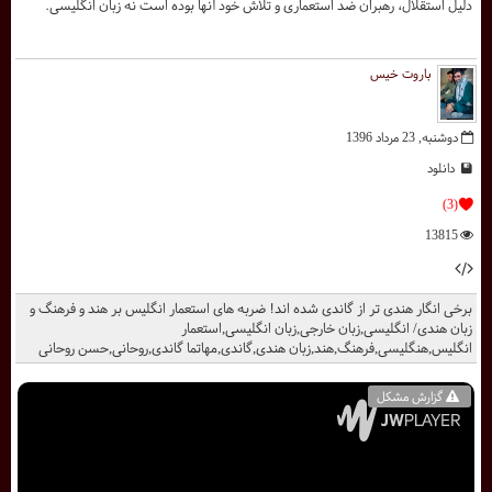
دلیل استقلال،‌ رهبران ضد استعماری و تلاش خود آنها بوده است نه زبان انگلیسی.
باروت خیس
دوشنبه, 23 مرداد 1396
دانلود
(3)
13815
برخی انگار هندی تر از گاندی شده اند! ضربه های استعمار انگلیس بر هند و فرهنگ و
زبان هندی/ انگلیسی,زبان خارجی,زبان انگلیسی,استعمار
انگلیس,هنگلیسی,فرهنگ,هند,زبان هندی,گاندی,مهاتما گاندی,روحانی,حسن روحانی
گزارش مشکل