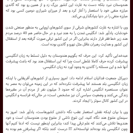
هندوستان نبرد بلکه دست به غارت این کشور بزرگ زد و از همین رو بود که گاندی
مبارزه منفی خود با استعمار را آغاز کرد و بعد از میرزای شیرازی دومین کسی بود که
مبارزه منفی را در دنیا بنیانگذاری می‌کند.
وی با اشاره به غارت کشورهای شرقی از سوی کشورهای اروپایی به منظور صنعتی شدن
خودشان، یادآور شد: انگلیس تمدن را به هند نبرد و در حال حاضر هم 40 درصد مردم
هند زیر خط فقر قرار دارند بنابراین اگر در این کشور ترقی صورت گرفته بعد از استقلال
این کشور و هدایت رهبران عاقل مثل نهرو و گاندی بوده است.
عبدخدایی تأکید کرد: این حرف که بگوییم هندوستان به دلیل تسلط به زبان انگلیسی
پیشرفت کرده حرف کاملا غلطی است چرا که این استقلال هند بود که باعث پیشرفت
آنها شد و این مسئله را گاندی به وجود آورد نه زبان انگلیسی.
دبیرکل جمعیت فدائیان اسلام ادامه داد: امروز بسیاری از کشورهای آفریقایی با اینکه
زبان انگلیسی بلد هستند اما پیشرفت نکرده‌اند که در این زمینه می‌توان به مصر به
عنوان مستعمره انگلیس اشاره کرد که حدود 3 میلیون نفر از مردم آن در مقبره‌ها
زندگی می‌کنند و وضعیت سیاسی آن نیز مشخص است؛ در حالی‌که فرانسه و انگلیس
در این کشور کانال سوئز را ایجاد کردند.
وی با بیان اینکه نقش استعمار عقب نگه داشتن کشورهاست، یادآور شد: امروز به
سینمای متنوع هند نگاه کنید، این تنوع ناشی از متنوع بودن هندوستان است و خود
هندی‌ها تلاش می‌کنند که علم ترقی پیدا کند؛ بنابراین اینطور نیست که ادعا کنیم آنها
چون انگلیسی بلد بوده‌اند توانسته‌اند IT درست کنند بلکه اگر پیشرفتی هم بوده به