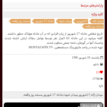
پارامترهای مرتبط
کلید واژه
میدان ژاله
17شهریور
میدان شهدا
حادثه 17 شهریور
مستند روز واقعه
مستند روز واقعه
تاریخ شفاهی حادثه 17 شهریور از زبان افرادی که در آن حادثه هولناک حظور داشتند.
گفته میشود در این حادثه 3تا 5هزار نفر توسط عوامل سفاک ارتش کشته شدند
واجساد آنها در گورهای دشته جمعی مدفون شدند.
تهيه شده در واحد مانيتورينگ مستضعفين MOSTAZAFIN.TV
یکشنبه, 19 شهریور 1396
دانلود
(1)
17760
میدان ژاله,17شهریور,میدان شهدا,حادثه 17 شهریور,مستند روز واقعه,
گزارش مشکل