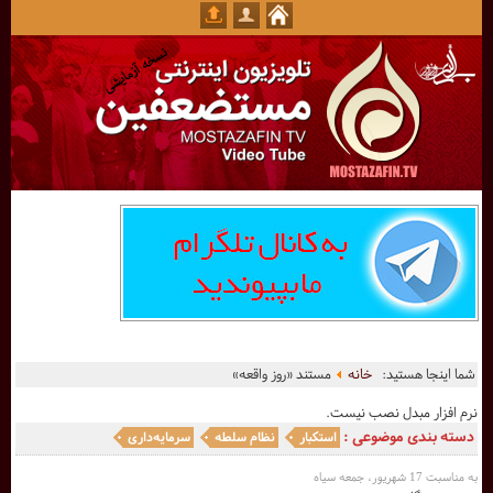
شما اینجا هستید:
خانه
مستند «روز واقعه»
نرم افزار مبدل نصب نیست.
دسته بندی موضوعی :
استکبار
نظام سلطه
سرمایه‌داری
به مناسبت 17 شهریور، جمعه سیاه