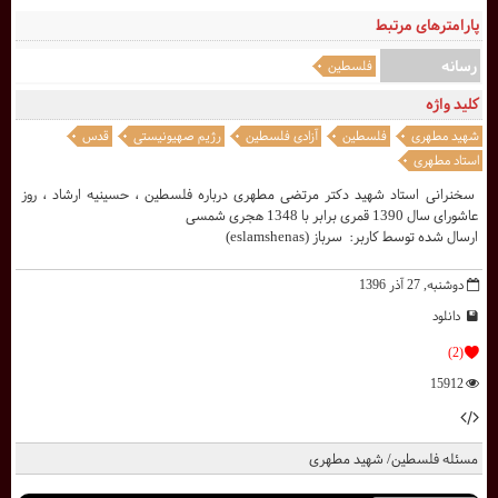
پارامترهای مرتبط
رسانه
فلسطین
کلید واژه
شهید مطهری
فلسطین
آزادی فلسطین
رژیم صهیونیستی
قدس
استاد مطهری
سخنرانی استاد شهید دکتر مرتضی مطهری درباره فلسطین ، حسینیه ارشاد ، روز
عاشورای سال 1390 قمری برابر با 1348 هجری شمسی
ارسال شده توسط کاربر: سرباز (eslamshenas)
دوشنبه, 27 آذر 1396
دانلود
(2)
15912
مسئله فلسطین/ شهید مطهری