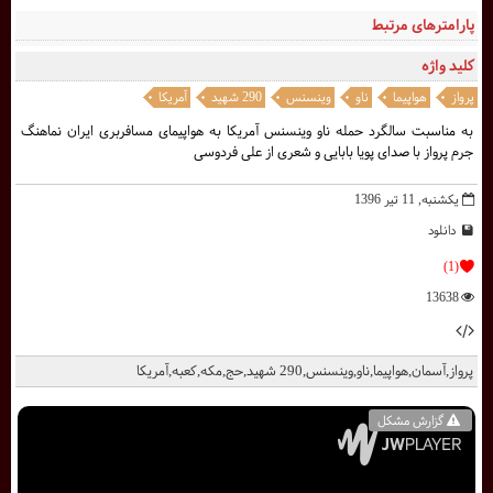
پارامترهای مرتبط
کلید واژه
پرواز
هواپیما
ناو
وینسنس
290 شهید
آمریکا
به مناسبت سالگرد حمله ناو وینسنس آمریکا به هواپیمای مسافربری ایران نماهنگ
جرم پرواز با صدای پویا بابایی و شعری از علی فردوسی
یکشنبه, 11 تیر 1396
دانلود
(1)
13638
پرواز,آسمان,هواپیما,ناو,وینسنس,290 شهید,حج,مکه,کعبه,آمریکا
گزارش مشکل