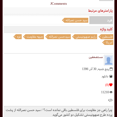
JComments
پارامترهای مرتبط
فرد
سید حسن نصرالله
کلید واژه
فلسطین
رژیم صهیونیستی
سیدحسن نصرالله
جبهه مقاومت
غزه
آمریکا
مستضعفین
پنج شنبه, 30 آذر 1396
دانلود
(8)
11210
چرا راهی جز مقاومت برای فلسطین باقی نمانده است؟ / سید حسن نصرالله از پشت
پرده طرح صهیونیستیِ تشکیل دو کشور می‌گوید