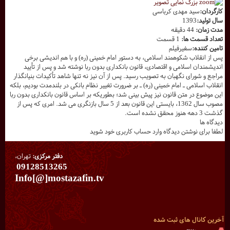
بزرگ نمایی تصویر
کارگردان:
سید مهدی کرباسی
سال تولید:
1393
مدت زمان:
44 دقیقه
تعداد قسمت ها:
1 قسمت
تامین کننده:
سفیرفیلم
پس از انقلاب شکوهمند اسلامی، به دستور امام خمینی (ره) و با هم اندیشی برخی
اندیشمندان اسلامی و اقتصادی، قانون بانکداری بدون ربا نوشته شد و پس از تأیید
مراجع و شورای نگهبان به تصویب رسید. پس از آن نیز نه تنها شاهد تأکیدات بنیانگذار
انقلاب اسلامی ـ امام خمینی (ره) ـ بر ضرورت تغییر نظام بانکی در بلندمدت بودیم، بلکه
این موضوع در متن قانون نیز پیش بینی شد؛ بطوریکه بر اساس قانون بانکداری بدون ربا
مصوب سال 1362، بایستی این قانون بعد از 5 سال بازنگری می شد. امری که پس از
گذشت 3 دهه هنوز محقق نشده است.
دیدگاه ها
لطفا برای نوشتن دیدگاه وارد حساب کاربری خود شوید
دفتر مرکزی:
تهران،
09128513265
Info[@]mostazafin.tv
آخرین کانال های ثبت شده