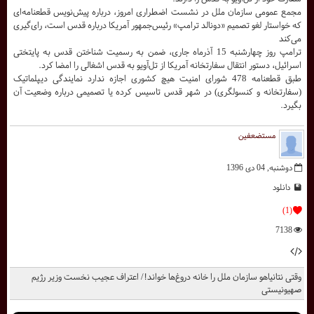
مجمع عمومی سازمان ملل در نشست اضطراری امروز، درباره پیش‌نویس قطعنامه‌ای
که خواستار لغو تصمیم «دونالد ترامپ» رئیس‌جمهور آمریکا درباره قدس است، رای‌گیری
می‌کند
ترامپ روز چهارشنبه 15 آذرماه جاری، ضمن به رسمیت شناختن قدس به پایتختی
اسرائیل، دستور انتقال سفارتخانه آمریکا از تل‌آویو به قدس اشغالی را امضا کرد.
طبق قطعنامه 478 شورای امنیت هیچ کشوری اجازه ندارد نمایندگی دیپلماتیک
(سفارتخانه و کنسولگری) در شهر قدس تاسیس کرده یا تصمیمی درباره وضعیت آن
بگیرد.
مستضعفین
دوشنبه, 04 دی 1396
دانلود
(1)
7138
وقتی نتانیاهو سازمان ملل را خانه دروغ‌ها خواند!/ اعتراف عجیب نخست وزیر رژیم
صهیونیستی