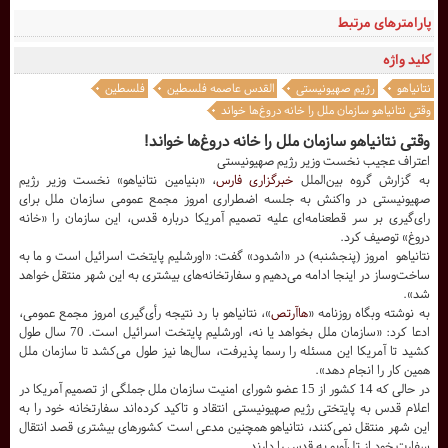
پارامترهای مرتبط
کلید واژه
نتانیاهو
رژیم صهیونیستی
القدس عاصمه فلسطین
فلسطین
وقتی نتانیاهو سازمان ملل را خانه دروغ‌ها خواند
وقتی نتانیاهو سازمان ملل را خانه دروغ‌ها خواند!
اعتراف عجیب نخست وزیر رژیم صهیونیستی
به گزارش گروه بین‌الملل
خبرگزاری فارس
، «بنیامین نتانیاهو» نخست وزیر رژیم
صهیونیستی در واکنش به جلسه اضطراری امروز مجمع عمومی سازمان ملل برای
رای‌گیری بر سر قطعنامه‌ای علیه تصمیم آمریکا درباره قدس، این سازمان را «خانه
دروغ‌» توصیف کرد.
نتانیاهو امروز (پنجشنبه) در «اشدود» گفت: «اورشلیم پایتخت اسرائیل است و ما به
ساخت‌وساز در اینجا ادامه می‌دهیم و سفارتخانه‌های بیشتری به این شهر منتقل خواهد
شد».
به نوشته وبگاه روزنامه «
هاآرتص
»، نتانیاهو با رد نتیجه رأی‌‌گیری امروز مجمع عمومی،
ادعا کرد: «سازمان ملل بخواهد یا نه، اورشلیم پایتخت اسرائیل است. 70 سال طول
کشید تا آمریکا این مسئله را رسما پذیرفت، سال‌ها نیز طول می‌کشد تا سازمان ملل
همین کار را انجام دهد».
در حالی که 14 کشور از 15 عضو شورای امنیت سازمان ملل جملگی از تصمیم آمریکا در
اعلام قدس به پایتختی رژیم صهیونیستی انتقاد و تاکید کرده‌اند سفارتخانه خود را به
این شهر منتقل نمی‌کنند، نتانیاهو همچنین مدعی است کشورهای بیشتری قصد انتقال
سفارت خود از تل‌آویو به قدس را دارند.