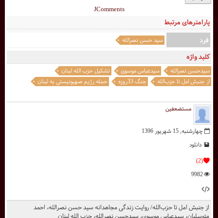
JComments
پارامترهای مرتبط
فرد
سید حسن نصرالله
کلید واژه
سیدحسن نصرالله
سیدعباس موسوی
تشکیل حزب الله لبنان
از جنبش امل تا حزب‌الله
جنگ 33روزه
حمله رژیم صهیونیستی به لبنان
مستضعفین
چهارشنبه, 15 شهریور 1396
دانلود
(2)
9982
از جنبش امل تا حزب‌الله/ روایت زندگی مجاهدانه سید حسن نصرالله، احمد
متوسلیان، سیدعباس موسوی، سیدحسن نصرالله، حزب الله لبنان