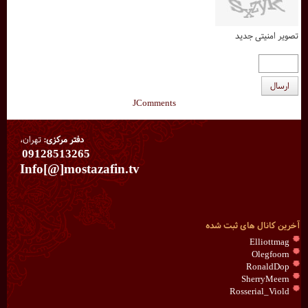
تصویر امنیتی جدید
ارسال
JComments
دفتر مرکزی:
تهران،
09128513265
Info[@]mostazafin.tv
آخرین کانال های ثبت شده
Elliottmag
Olegfoorn
RonaldDop
SherryMeern
Rosserial_Viold