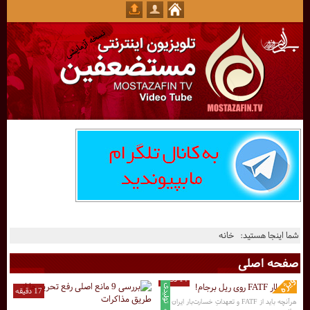
شما اینجا هستید:
خانه
صفحه اصلی
14 دقیقه
17 دقیقه
هرآنچه باید از FATF و تعهداتِ خسارت‌بار ایران