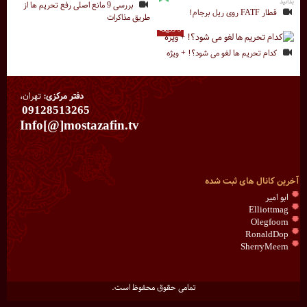
بدانید
بررسی 9 مانع اصلی رفع تحریم ها از
قطار FATF روی ریل برجام!
طریق مذاکرات
5 دقیقه
کدام تحریم ها لغو می شود؟! + ویژه
دفتر مرکزی:
تهران،
09128513265
Info[@]mostazafin.tv
آخرین کانال های ثبت شده
ابو امیر
Elliottmag
Olegfoorn
RonaldDop
SherryMeern
تمامی حقوق محفوظ است.