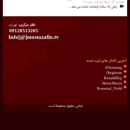
مهمترین کار «سلام فرمانده» چیست؟
راهی که سلام فرمانده نشان می‌دهد...
دفتر مرکزی:
تهران،
09128513265
Info[@]mostazafin.tv
آخرین کانال های ثبت شده
Elliottmag
Olegfoorn
RonaldDop
SherryMeern
Rosserial_Viold
تمامی حقوق محفوظ است.